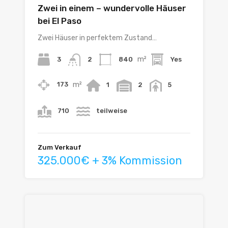
Zwei in einem – wundervolle Häuser
bei El Paso
Zwei Häuser in perfektem Zustand…
m²
3
840
Yes
2
m²
173
1
2
5
710
teilweise
Zum Verkauf
325.000€ + 3% Kommission