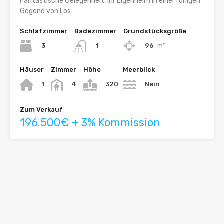
Fantastische Gelegenheit, Ihr Eigenheim in einer ruhigen
Gegend von Los…
Schlafzimmer
Badezimmer
Grundstücksgröße
3
96
m²
1
Häuser
Zimmer
Höhe
Meerblick
1
4
320
Nein
Zum Verkauf
196.500€ + 3% Kommission