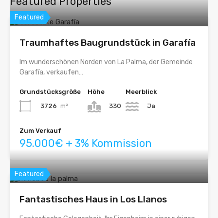
Featured Properties
Featured
Traumhaftes Baugrundstück in Garafía
Im wunderschönen Norden von La Palma, der Gemeinde
Garafía, verkaufen…
Grundstücksgröße
Höhe
Meerblick
3726
m²
330
Ja
Zum Verkauf
95.000€ + 3% Kommission
Featured
Fantastisches Haus in Los Llanos