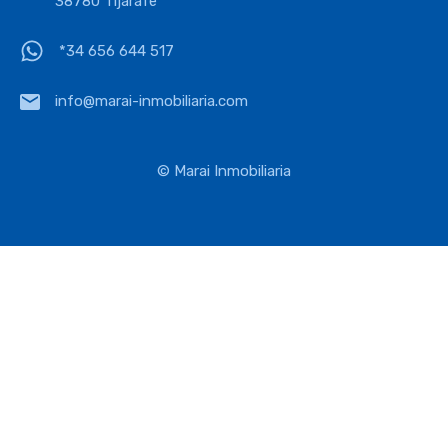
38780 Tijarafe
*34 656 644 517
info@marai-inmobiliaria.com
© Marai Inmobiliaria
Deutsch
English
Español