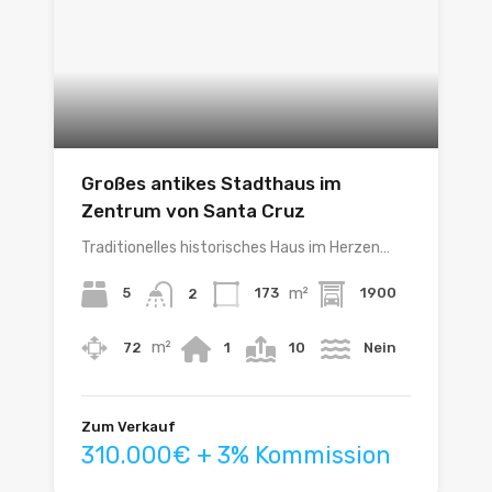
Großes antikes Stadthaus im
Zentrum von Santa Cruz
Traditionelles historisches Haus im Herzen…
m²
5
173
1900
2
m²
72
1
10
Nein
Zum Verkauf
310.000€ + 3% Kommission