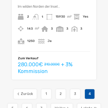
Im wilden Norden der Insel…
m²
2
15930
Yes
1
m²
143
3
3
3
1250
Ja
Zum Verkauf
280.000€
+ 3%
310.000€
Kommission
Zurück
1
2
3
4