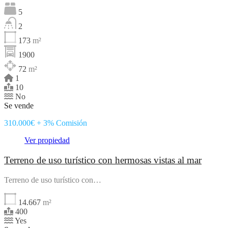
5
2
173
m²
1900
72
m²
1
10
No
Se vende
310.000€ + 3% Comisión
Ver propiedad
Terreno de uso turístico con hermosas vistas al mar
Terreno de uso turístico con…
14.667
m²
400
Yes