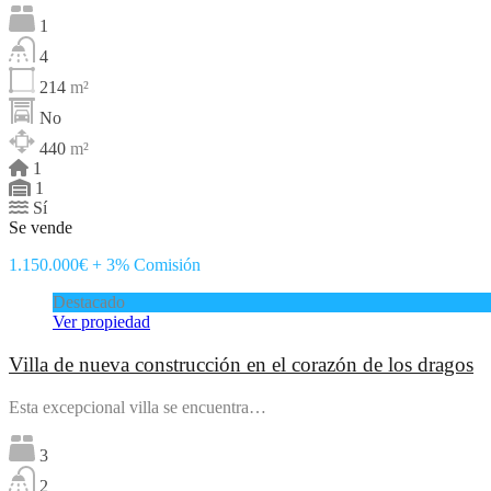
1
4
214
m²
No
440
m²
1
1
Sí
Se vende
1.150.000€ + 3% Comisión
Destacado
Ver propiedad
Villa de nueva construcción en el corazón de los dragos
Esta excepcional villa se encuentra…
3
2