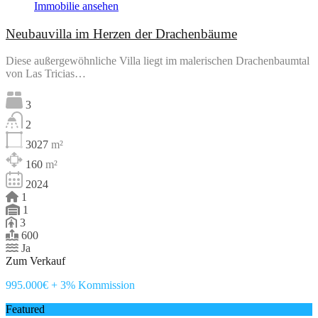
Immobilie ansehen
Neubauvilla im Herzen der Drachenbäume
Diese außergewöhnliche Villa liegt im malerischen Drachenbaumtal
von Las Tricias…
3
2
3027
m²
160
m²
2024
1
1
3
600
Ja
Zum Verkauf
995.000€ + 3% Kommission
Featured