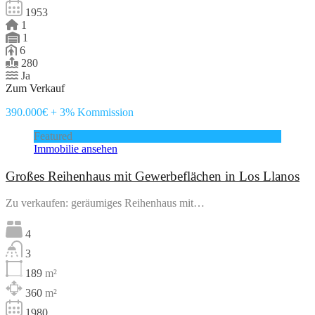
1953
1
1
6
280
Ja
Zum Verkauf
390.000€ + 3% Kommission
Featured
Immobilie ansehen
Großes Reihenhaus mit Gewerbeflächen in Los Llanos
Zu verkaufen: geräumiges Reihenhaus mit…
4
3
189
m²
360
m²
1980