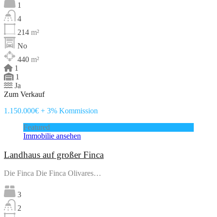
1
4
214
m²
No
440
m²
1
1
Ja
Zum Verkauf
1.150.000€ + 3% Kommission
Featured
Immobilie ansehen
Landhaus auf großer Finca
Die Finca Die Finca Olivares…
3
2