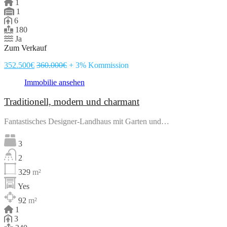
1
1
6
180
Ja
Zum Verkauf
352.500€
360.000€
+ 3% Kommission
Immobilie ansehen
Traditionell, modern und charmant
Fantastisches Designer-Landhaus mit Garten und…
3
2
329
m²
Yes
92
m²
1
3