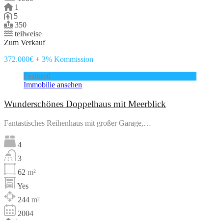
1
5
350
teilweise
Zum Verkauf
372.000€ + 3% Kommission
Featured
Immobilie ansehen
Wunderschönes Doppelhaus mit Meerblick
Fantastisches Reihenhaus mit großer Garage,…
4
3
62
m²
Yes
244
m²
2004