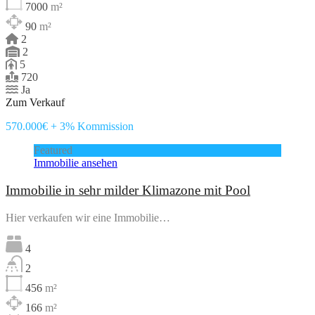
7000
m²
90
m²
2
2
5
720
Ja
Zum Verkauf
570.000€ + 3% Kommission
Featured
Immobilie ansehen
Immobilie in sehr milder Klimazone mit Pool
Hier verkaufen wir eine Immobilie…
4
2
456
m²
166
m²